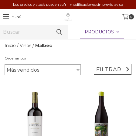
Los precios y stock pueden sufrir modificaciones sin previo aviso
MENÚ
0
PRODUCTOS
Inicio
/
Vinos
/
Malbec
Ordenar por
FILTRAR