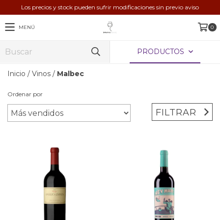
Los precios y stock pueden sufrir modificaciones sin previo aviso
MENÚ
0
PRODUCTOS
Inicio
/
Vinos
/
Malbec
Ordenar por
FILTRAR