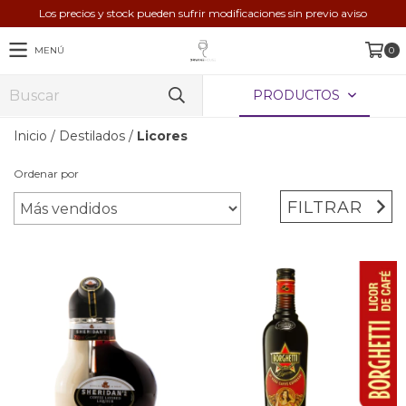
Los precios y stock pueden sufrir modificaciones sin previo aviso
MENÚ
0
PRODUCTOS
Inicio
/
Destilados
/
Licores
Ordenar por
FILTRAR