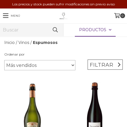
Los precios y stock pueden sufrir modificaciones sin previo aviso
MENÚ
0
PRODUCTOS
Inicio
/
Vinos
/
Espumosos
Ordenar por
FILTRAR