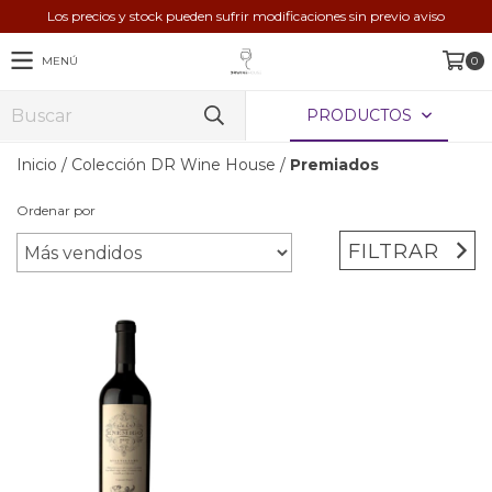
Los precios y stock pueden sufrir modificaciones sin previo aviso
MENÚ
0
PRODUCTOS
Inicio
/
Colección DR Wine House
/
Premiados
Ordenar por
FILTRAR