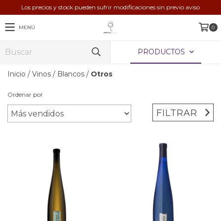
Los precios y stock pueden sufrir modificaciones sin previo aviso
MENÚ
0
PRODUCTOS
Inicio
/
Vinos
/
Blancos
/
Otros
Ordenar por
FILTRAR