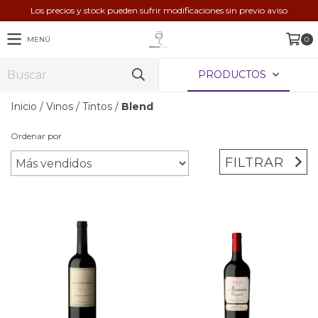
Los precios y stock pueden sufrir modificaciones sin previo aviso
MENÚ
0
PRODUCTOS
Inicio
/
Vinos
/
Tintos
/
Blend
Ordenar por
FILTRAR