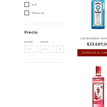
1l (1)
750ml (1)
Precio
GIN BOMBAY SAP
DESDE
HASTA
$33.687,0