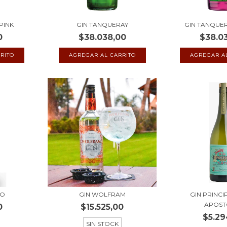
PINK
GIN TANQUERAY
GIN TANQUE
0
$38.038,00
$38.0
RO
GIN WOLFRAM
GIN PRINCI
APOST
0
$15.525,00
$5.29
SIN STOCK