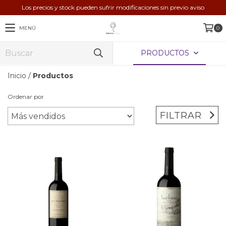
Los precios y stock pueden sufrir modificaciones sin previo aviso
MENÚ
0
PRODUCTOS
Inicio
/
Productos
Ordenar por
FILTRAR