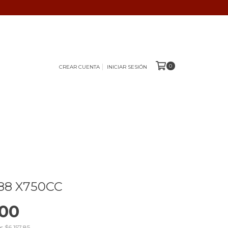
0
CREAR CUENTA
INICIAR SESIÓN
88 X750CC
,00
os
$6.157,85