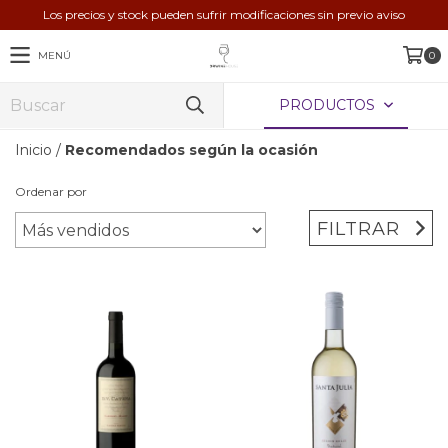
Los precios y stock pueden sufrir modificaciones sin previo aviso
MENÚ
0
PRODUCTOS
Inicio
/
Recomendados según la ocasión
Ordenar por
FILTRAR