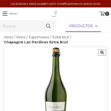
Los precios y stock pueden sufrir modificaciones sin previo aviso
MENÚ
0
PRODUCTOS
Inicio
/
Vinos
/
Espumosos
/
Extra brut
/
Chapagne Las Perdices Extra Brut