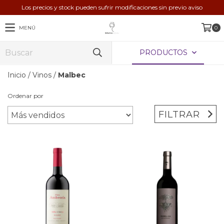
Los precios y stock pueden sufrir modificaciones sin previo aviso
MENÚ
0
PRODUCTOS
Inicio
/
Vinos
/
Malbec
Ordenar por
FILTRAR