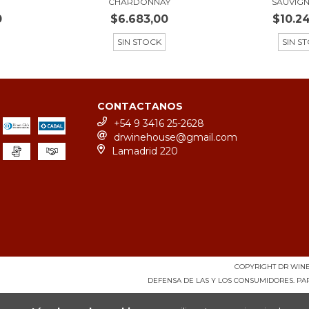
CHARDONNAY
SAUVIGNO
0
$6.683,00
$10.2
SIN STOCK
SIN S
CONTACTANOS
+54 9 3416 25-2628
drwinehouse@gmail.com
Lamadrid 220
COPYRIGHT DR WINE 
DEFENSA DE LAS Y LOS CONSUMIDORES. P