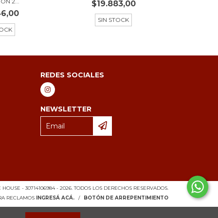
N 2...
$19.883,00
46,00
SIN STOCK
TOCK
REDES SOCIALES
NEWSLETTER
HOUSE - 30714106984 - 2026. TODOS LOS DERECHOS RESERVADOS.
ARA RECLAMOS
INGRESÁ ACÁ.
/
BOTÓN DE ARREPENTIMIENTO