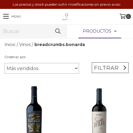
Los precios y stock pueden sufrir modificaciones sin previo aviso
MENÚ
0
PRODUCTOS
Inicio
/
Vinos
/
breadcrumbs.bonarda
Ordenar por
FILTRAR