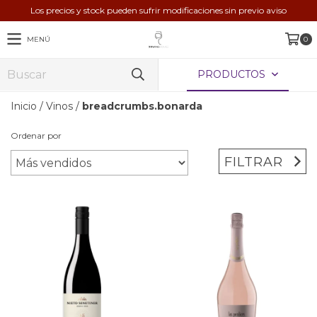
Los precios y stock pueden sufrir modificaciones sin previo aviso
MENÚ
0
PRODUCTOS
Inicio
/
Vinos
/
breadcrumbs.bonarda
Ordenar por
FILTRAR