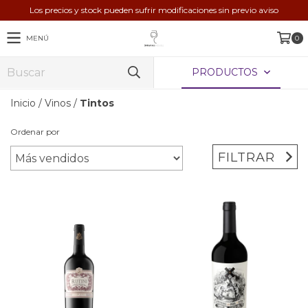
Los precios y stock pueden sufrir modificaciones sin previo aviso
MENÚ
0
PRODUCTOS
Inicio
/
Vinos
/
Tintos
Ordenar por
FILTRAR