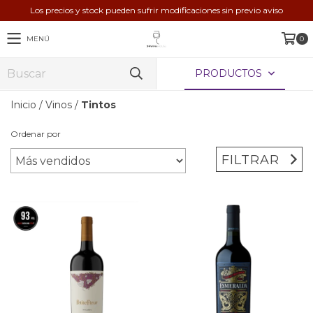
Los precios y stock pueden sufrir modificaciones sin previo aviso
MENÚ
0
PRODUCTOS
Inicio
/
Vinos
/
Tintos
Ordenar por
FILTRAR