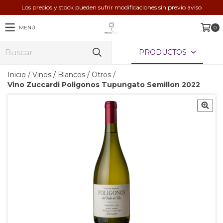
Los precios y stock pueden sufrir modificaciones sin previo aviso
MENÚ
0
PRODUCTOS
Inicio
/
Vinos
/
Blancos
/
Otros
/
Vino Zuccardi Poligonos Tupungato Semillon 2022