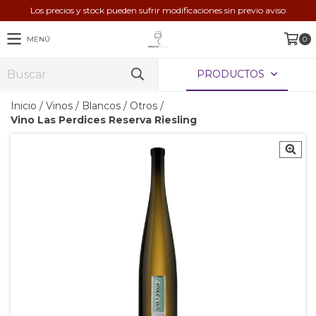
Los precios y stock pueden sufrir modificaciones sin previo aviso
MENÚ
0
PRODUCTOS
Inicio
/
Vinos
/
Blancos
/
Otros
/
Vino Las Perdices Reserva Riesling