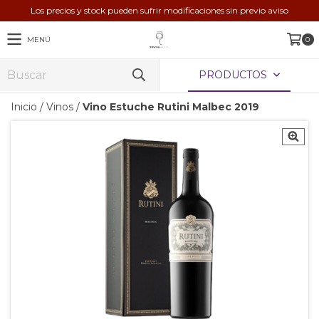
Los precios y stock pueden sufrir modificaciones sin previo aviso
MENÚ
0
PRODUCTOS
Inicio
/
Vinos
/
Vino Estuche Rutini Malbec 2019