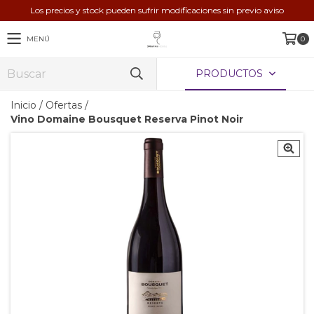
Los precios y stock pueden sufrir modificaciones sin previo aviso
MENÚ
0
PRODUCTOS
Inicio
/
Ofertas
/
Vino Domaine Bousquet Reserva Pinot Noir