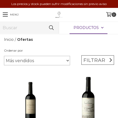
Los precios y stock pueden sufrir modificaciones sin previo aviso
MENÚ
0
PRODUCTOS
Inicio
/
Ofertas
Ordenar por
FILTRAR