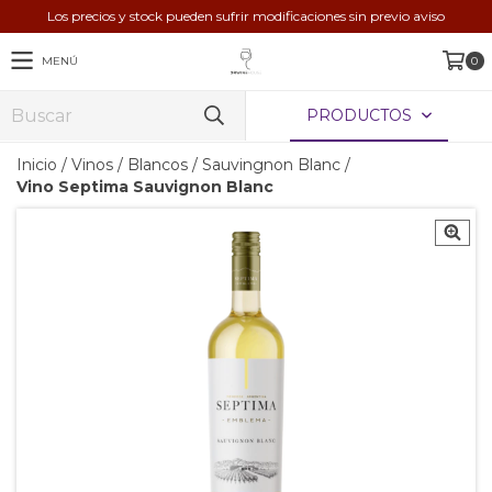
Los precios y stock pueden sufrir modificaciones sin previo aviso
MENÚ
0
PRODUCTOS
Inicio
/
Vinos
/
Blancos
/
Sauvingnon Blanc
/
Vino Septima Sauvignon Blanc