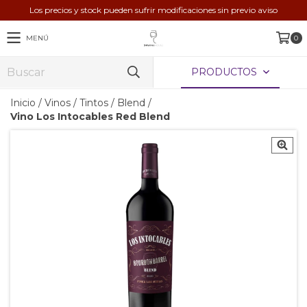
Los precios y stock pueden sufrir modificaciones sin previo aviso
MENÚ
0
PRODUCTOS
Inicio
/
Vinos
/
Tintos
/
Blend
/
Vino Los Intocables Red Blend