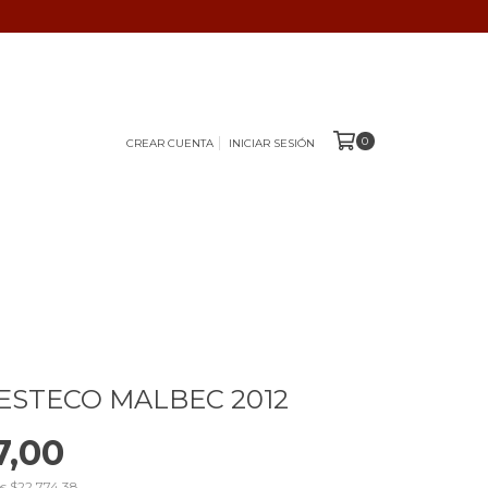
0
CREAR CUENTA
INICIAR SESIÓN
 ESTECO MALBEC 2012
7,00
os
$22.774,38