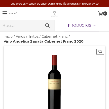
Los precios y stock pueden sufrir modificaciones sin previo aviso
MENÚ
0
PRODUCTOS
Inicio
/
Vinos
/
Tintos
/
Cabernet Franc
/
Vino Angelica Zapata Cabernet Franc 2020