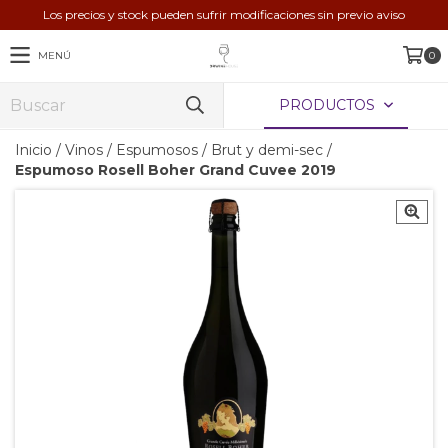
Los precios y stock pueden sufrir modificaciones sin previo aviso
MENÚ
0
PRODUCTOS
Inicio
/
Vinos
/
Espumosos
/
Brut y demi-sec
/
Espumoso Rosell Boher Grand Cuvee 2019