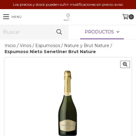
Los precios y stock pueden sufrir modificaciones sin previo aviso
MENÚ
0
PRODUCTOS
Inicio
/
Vinos
/
Espumosos
/
Nature y Brut Nature
/
Espumoso Nieto Senetiner Brut Nature